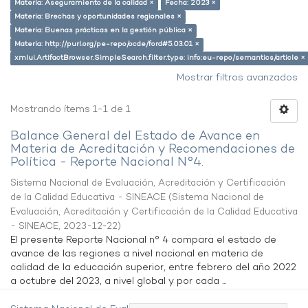
Materia: Aseguramiento de la calidad ×
Fecha: 2023 ×
Materia: Brechas y oportunidades regionales ×
Materia: Buenas prácticas en la gestión pública ×
Materia: http://purl.org/pe-repo/ocde/ford#5.03.01 ×
xmlui.ArtifactBrowser.SimpleSearch.filter.type: info:eu-repo/semantics/article ×
Mostrar filtros avanzados
Mostrando ítems 1-1 de 1
Balance General del Estado de Avance en
Materia de Acreditación y Recomendaciones de
Política - Reporte Nacional N°4.
Sistema Nacional de Evaluación, Acreditación y Certificación
de la Calidad Educativa - SINEACE
(
Sistema Nacional de
Evaluación, Acreditación y Certificación de la Calidad Educativa
- SINEACE
,
2023-12-22
)
El presente Reporte Nacional n° 4 compara el estado de
avance de las regiones a nivel nacional en materia de
calidad de la educación superior, entre febrero del año 2022
a octubre del 2023, a nivel global y por cada ...