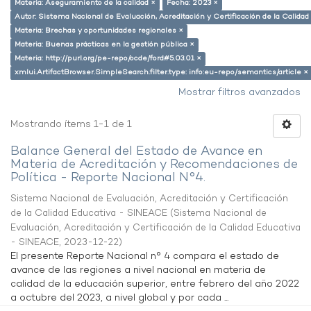
Materia: Aseguramiento de la calidad ×
Fecha: 2023 ×
Autor: Sistema Nacional de Evaluación, Acreditación y Certificación de la Calid
Materia: Brechas y oportunidades regionales ×
Materia: Buenas prácticas en la gestión pública ×
Materia: http://purl.org/pe-repo/ocde/ford#5.03.01 ×
xmlui.ArtifactBrowser.SimpleSearch.filter.type: info:eu-repo/semantics/article ×
Mostrar filtros avanzados
Mostrando ítems 1-1 de 1
Balance General del Estado de Avance en
Materia de Acreditación y Recomendaciones de
Política - Reporte Nacional N°4.
Sistema Nacional de Evaluación, Acreditación y Certificación
de la Calidad Educativa - SINEACE
(
Sistema Nacional de
Evaluación, Acreditación y Certificación de la Calidad Educativa
- SINEACE
,
2023-12-22
)
El presente Reporte Nacional n° 4 compara el estado de
avance de las regiones a nivel nacional en materia de
calidad de la educación superior, entre febrero del año 2022
a octubre del 2023, a nivel global y por cada ...