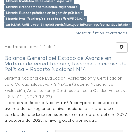
Materia: Institutos de educación superior ×
Materia: Brechas y oportunidades regionales ×
Materia: Buenas prácticas en la gestión pública ×
Materia: http://purl.org/pe-repo/ocde/ford#5.03.01 ×
xmlui.ArtifactBrowser.SimpleSearch.filter.type: info:eu-repo/semantics/article ×
Mostrar filtros avanzados
Mostrando ítems 1-1 de 1
Balance General del Estado de Avance en
Materia de Acreditación y Recomendaciones de
Política - Reporte Nacional N°4.
Sistema Nacional de Evaluación, Acreditación y Certificación
de la Calidad Educativa - SINEACE
(
Sistema Nacional de
Evaluación, Acreditación y Certificación de la Calidad Educativa
- SINEACE
,
2023-12-22
)
El presente Reporte Nacional n° 4 compara el estado de
avance de las regiones a nivel nacional en materia de
calidad de la educación superior, entre febrero del año 2022
a octubre del 2023, a nivel global y por cada ...