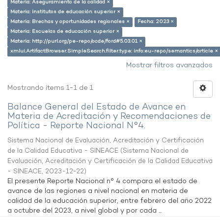
Materia: Aseguramiento de la calidad ×
Materia: Institutos de educación superior ×
Materia: Brechas y oportunidades regionales ×
Fecha: 2023 ×
Materia: Escuelas de educación superior ×
Materia: http://purl.org/pe-repo/ocde/ford#5.03.01 ×
xmlui.ArtifactBrowser.SimpleSearch.filter.type: info:eu-repo/semantics/article ×
Mostrar filtros avanzados
Mostrando ítems 1-1 de 1
Balance General del Estado de Avance en
Materia de Acreditación y Recomendaciones de
Política - Reporte Nacional N°4.
Sistema Nacional de Evaluación, Acreditación y Certificación
de la Calidad Educativa - SINEACE
(
Sistema Nacional de
Evaluación, Acreditación y Certificación de la Calidad Educativa
- SINEACE
,
2023-12-22
)
El presente Reporte Nacional n° 4 compara el estado de
avance de las regiones a nivel nacional en materia de
calidad de la educación superior, entre febrero del año 2022
a octubre del 2023, a nivel global y por cada ...