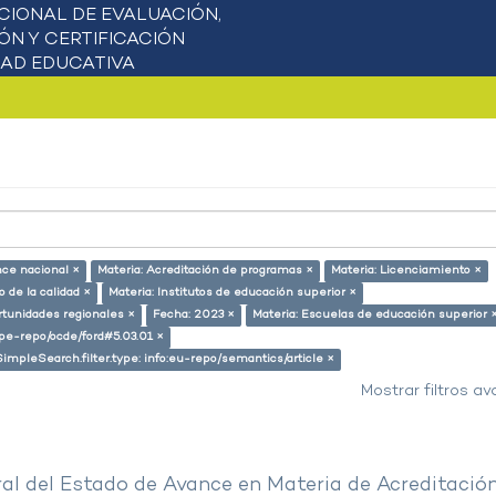
nce nacional ×
Materia: Acreditación de programas ×
Materia: Licenciamiento ×
 de la calidad ×
Materia: Institutos de educación superior ×
rtunidades regionales ×
Fecha: 2023 ×
Materia: Escuelas de educación superior 
g/pe-repo/ocde/ford#5.03.01 ×
SimpleSearch.filter.type: info:eu-repo/semantics/article ×
Mostrar filtros a
al del Estado de Avance en Materia de Acreditació