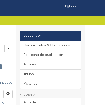
Ingresar
Buscar por
Comunidades & Colecciones
Ir
Por fecha de publicación
Autores
×
Títulos
vanzados
Materias
MI CUENTA
n y
Acceder