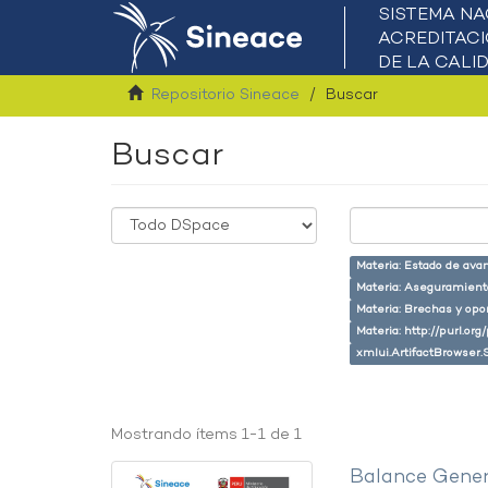
Repositorio Sineace
Buscar
Buscar
Materia: Estado de ava
Materia: Aseguramiento
Materia: Brechas y opo
Materia: http://purl.or
xmlui.ArtifactBrowser.
Mostrando ítems 1-1 de 1
Balance Gener