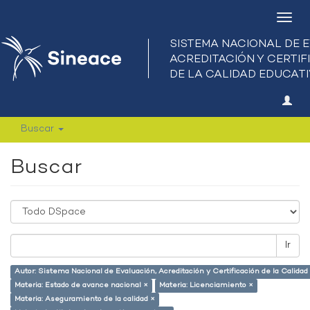
Camb
nave
Buscar
Buscar
Ir
Autor: Sistema Nacional de Evaluación, Acreditación y Certificación de la Calid
Materia: Estado de avance nacional ×
Materia: Licenciamiento ×
Materia: Aseguramiento de la calidad ×