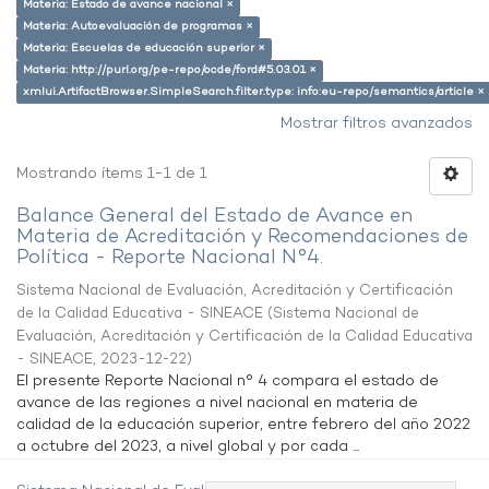
Materia: Estado de avance nacional ×
Materia: Autoevaluación de programas ×
Materia: Escuelas de educación superior ×
Materia: http://purl.org/pe-repo/ocde/ford#5.03.01 ×
xmlui.ArtifactBrowser.SimpleSearch.filter.type: info:eu-repo/semantics/article ×
Mostrar filtros avanzados
Mostrando ítems 1-1 de 1
Balance General del Estado de Avance en
Materia de Acreditación y Recomendaciones de
Política - Reporte Nacional N°4.
Sistema Nacional de Evaluación, Acreditación y Certificación
de la Calidad Educativa - SINEACE
(
Sistema Nacional de
Evaluación, Acreditación y Certificación de la Calidad Educativa
- SINEACE
,
2023-12-22
)
El presente Reporte Nacional n° 4 compara el estado de
avance de las regiones a nivel nacional en materia de
calidad de la educación superior, entre febrero del año 2022
a octubre del 2023, a nivel global y por cada ...