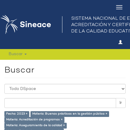
Camb
nave
Buscar
Buscar
Ir
Fecha: 2023 ×
Materia: Buenas prácticas en la gestión pública ×
Materia: Acreditación de programas ×
Materia: Aseguramiento de la calidad ×