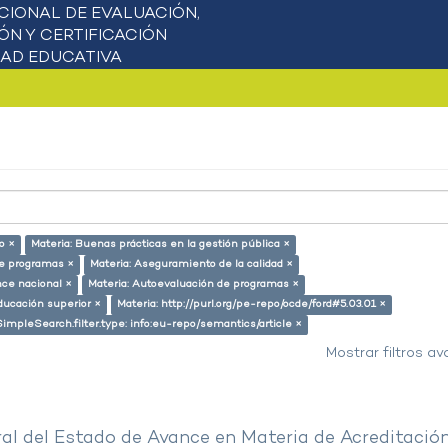
o ×
Materia: Buenas prácticas en la gestión pública ×
de programas ×
Materia: Aseguramiento de la calidad ×
nce nacional ×
Materia: Autoevaluación de programas ×
ducación superior ×
Materia: http://purl.org/pe-repo/ocde/ford#5.03.01 ×
SimpleSearch.filter.type: info:eu-repo/semantics/article ×
Mostrar filtros a
al del Estado de Avance en Materia de Acreditació