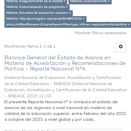
Materia: Aseguramiento de la calidad ×
Materia: Licenciamiento ×
Materia: Autoevaluación de programas ×
Materia: Escuelas de educación superior ×
Materia: http://purl.org/pe-repo/ocde/ford#5.03.01 ×
xmlui.ArtifactBrowser.SimpleSearch.filter.type: info:eu-repo/semantics/article ×
Mostrar filtros avanzados
Mostrando ítems 1-1 de 1
Balance General del Estado de Avance en
Materia de Acreditación y Recomendaciones de
Política - Reporte Nacional N°4.
Sistema Nacional de Evaluación, Acreditación y Certificación
de la Calidad Educativa - SINEACE
(
Sistema Nacional de
Evaluación, Acreditación y Certificación de la Calidad Educativa
- SINEACE
,
2023-12-22
)
El presente Reporte Nacional n° 4 compara el estado de
avance de las regiones a nivel nacional en materia de
calidad de la educación superior, entre febrero del año 2022
a octubre del 2023, a nivel global y por cada ...