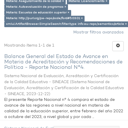
Materia: Aseguramiento de la calidad ×
Materia: Licenciamiento ×
Materia: Autoevaluación de programas ×
Materia: Escuelas de educación superior ×
Materia: http://purl.org/pe-repo/ocde/ford#5.03.01 ×
xmlui.ArtifactBrowser.SimpleSearch.filter.type: info:eu-repo/semantics/article ×
Mostrar filtros avanzados
Mostrando ítems 1-1 de 1
Balance General del Estado de Avance en
Materia de Acreditación y Recomendaciones de
Política - Reporte Nacional N°4.
Sistema Nacional de Evaluación, Acreditación y Certificación
de la Calidad Educativa - SINEACE
(
Sistema Nacional de
Evaluación, Acreditación y Certificación de la Calidad Educativa
- SINEACE
,
2023-12-22
)
El presente Reporte Nacional n° 4 compara el estado de
avance de las regiones a nivel nacional en materia de
calidad de la educación superior, entre febrero del año 2022
a octubre del 2023, a nivel global y por cada ...