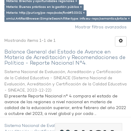
Materia: Brechas y oportunidades regionales ×
Materia: Buenas prácticas en la gestión pública ×
Materia: http://purl.org/pe-repo/ocde/ford#5.03.01 ×
xmlui.ArtifactBrowser.SimpleSearch.filter.type: info:eu-repo/semantics/article ×
Mostrar filtros avanzados
Mostrando ítems 1-1 de 1
Balance General del Estado de Avance en
Materia de Acreditación y Recomendaciones de
Política - Reporte Nacional N°4.
Sistema Nacional de Evaluación, Acreditación y Certificación
de la Calidad Educativa - SINEACE
(
Sistema Nacional de
Evaluación, Acreditación y Certificación de la Calidad Educativa
- SINEACE
,
2023-12-22
)
El presente Reporte Nacional n° 4 compara el estado de
avance de las regiones a nivel nacional en materia de
calidad de la educación superior, entre febrero del año 2022
a octubre del 2023, a nivel global y por cada ...
Sistema Nacional de Evaluación,