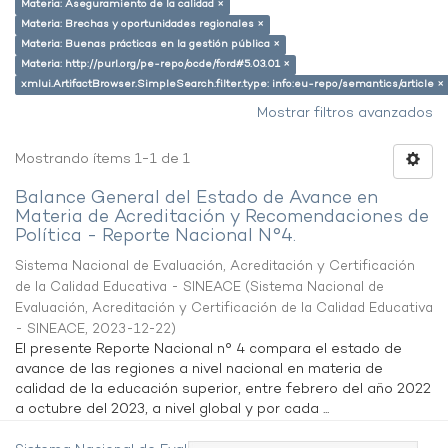
Materia: Aseguramiento de la calidad ×
Materia: Brechas y oportunidades regionales ×
Materia: Buenas prácticas en la gestión pública ×
Materia: http://purl.org/pe-repo/ocde/ford#5.03.01 ×
xmlui.ArtifactBrowser.SimpleSearch.filter.type: info:eu-repo/semantics/article ×
Mostrar filtros avanzados
Mostrando ítems 1-1 de 1
Balance General del Estado de Avance en
Materia de Acreditación y Recomendaciones de
Política - Reporte Nacional N°4.
Sistema Nacional de Evaluación, Acreditación y Certificación
de la Calidad Educativa - SINEACE
(
Sistema Nacional de
Evaluación, Acreditación y Certificación de la Calidad Educativa
- SINEACE
,
2023-12-22
)
El presente Reporte Nacional n° 4 compara el estado de
avance de las regiones a nivel nacional en materia de
calidad de la educación superior, entre febrero del año 2022
a octubre del 2023, a nivel global y por cada ...