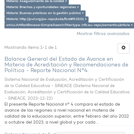
Materia: Aseguramiento de la calidad ×
Materia: Brechas y oportunidades regionales ×
Materia: Buenas prácticas en la gestión pública ×
Materia: http://purl.org/pe-repo/ocde/ford#5.03.01 ×
xmlui.ArtifactBrowser.SimpleSearch.filter.type: info:eu-repo/semantics/article ×
Mostrar filtros avanzados
Mostrando ítems 1-1 de 1
Balance General del Estado de Avance en
Materia de Acreditación y Recomendaciones de
Política - Reporte Nacional N°4.
Sistema Nacional de Evaluación, Acreditación y Certificación
de la Calidad Educativa - SINEACE
(
Sistema Nacional de
Evaluación, Acreditación y Certificación de la Calidad Educativa
- SINEACE
,
2023-12-22
)
El presente Reporte Nacional n° 4 compara el estado de
avance de las regiones a nivel nacional en materia de
calidad de la educación superior, entre febrero del año 2022
a octubre del 2023, a nivel global y por cada ...