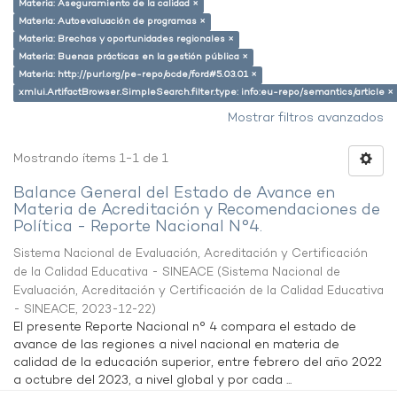
Materia: Aseguramiento de la calidad ×
Materia: Autoevaluación de programas ×
Materia: Brechas y oportunidades regionales ×
Materia: Buenas prácticas en la gestión pública ×
Materia: http://purl.org/pe-repo/ocde/ford#5.03.01 ×
xmlui.ArtifactBrowser.SimpleSearch.filter.type: info:eu-repo/semantics/article ×
Mostrar filtros avanzados
Mostrando ítems 1-1 de 1
Balance General del Estado de Avance en
Materia de Acreditación y Recomendaciones de
Política - Reporte Nacional N°4.
Sistema Nacional de Evaluación, Acreditación y Certificación
de la Calidad Educativa - SINEACE
(
Sistema Nacional de
Evaluación, Acreditación y Certificación de la Calidad Educativa
- SINEACE
,
2023-12-22
)
El presente Reporte Nacional n° 4 compara el estado de
avance de las regiones a nivel nacional en materia de
calidad de la educación superior, entre febrero del año 2022
a octubre del 2023, a nivel global y por cada ...