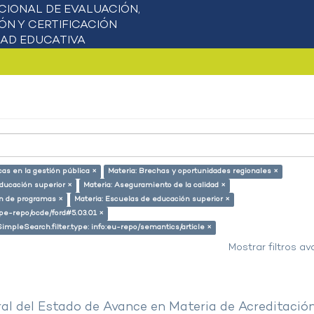
cas en la gestión pública ×
Materia: Brechas y oportunidades regionales ×
educación superior ×
Materia: Aseguramiento de la calidad ×
ón de programas ×
Materia: Escuelas de educación superior ×
g/pe-repo/ocde/ford#5.03.01 ×
SimpleSearch.filter.type: info:eu-repo/semantics/article ×
Mostrar filtros a
al del Estado de Avance en Materia de Acreditació