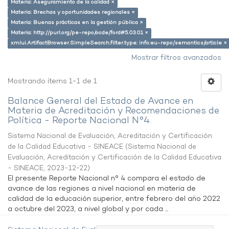
Materia: Aseguramiento de la calidad ×
Materia: Brechas y oportunidades regionales ×
Materia: Buenas prácticas en la gestión pública ×
Materia: http://purl.org/pe-repo/ocde/ford#5.03.01 ×
xmlui.ArtifactBrowser.SimpleSearch.filter.type: info:eu-repo/semantics/article ×
Mostrar filtros avanzados
Mostrando ítems 1-1 de 1
Balance General del Estado de Avance en
Materia de Acreditación y Recomendaciones de
Política - Reporte Nacional N°4.
Sistema Nacional de Evaluación, Acreditación y Certificación
de la Calidad Educativa - SINEACE
(
Sistema Nacional de
Evaluación, Acreditación y Certificación de la Calidad Educativa
- SINEACE
,
2023-12-22
)
El presente Reporte Nacional n° 4 compara el estado de
avance de las regiones a nivel nacional en materia de
calidad de la educación superior, entre febrero del año 2022
a octubre del 2023, a nivel global y por cada ...