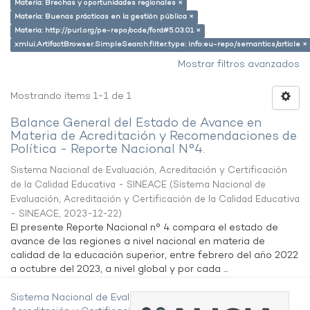
Materia: Brechas y oportunidades regionales ×
Materia: Buenas prácticas en la gestión pública ×
Materia: http://purl.org/pe-repo/ocde/ford#5.03.01 ×
xmlui.ArtifactBrowser.SimpleSearch.filter.type: info:eu-repo/semantics/article ×
Mostrar filtros avanzados
Mostrando ítems 1-1 de 1
Balance General del Estado de Avance en
Materia de Acreditación y Recomendaciones de
Política - Reporte Nacional N°4.
Sistema Nacional de Evaluación, Acreditación y Certificación
de la Calidad Educativa - SINEACE
(
Sistema Nacional de
Evaluación, Acreditación y Certificación de la Calidad Educativa
- SINEACE
,
2023-12-22
)
El presente Reporte Nacional n° 4 compara el estado de
avance de las regiones a nivel nacional en materia de
calidad de la educación superior, entre febrero del año 2022
a octubre del 2023, a nivel global y por cada ...
Sistema Nacional de Evaluación,