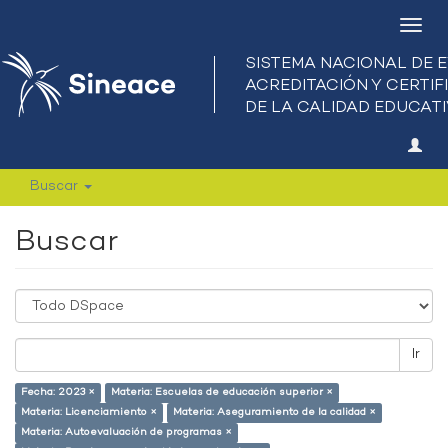
Camb
nave
Buscar
Buscar
Ir
Fecha: 2023 ×
Materia: Escuelas de educación superior ×
Materia: Licenciamiento ×
Materia: Aseguramiento de la calidad ×
Materia: Autoevaluación de programas ×