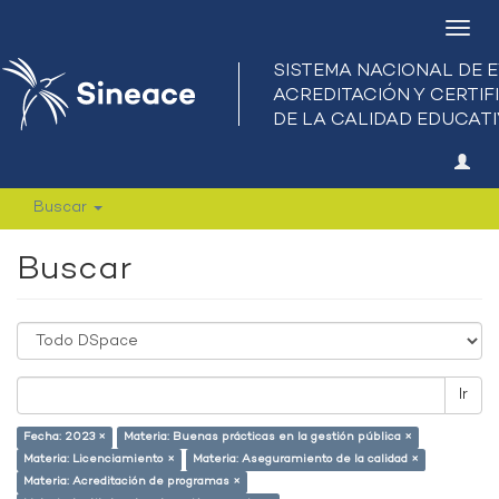
Camb
nave
Buscar
Buscar
Ir
Fecha: 2023 ×
Materia: Buenas prácticas en la gestión pública ×
Materia: Licenciamiento ×
Materia: Aseguramiento de la calidad ×
Materia: Acreditación de programas ×