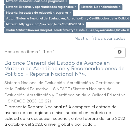
Materia: Autoevaluación de programas ×
Materia: Brechas y oportunidades regionales ×
Materia: Licenciamiento ×
Materia: Institutos de educación superior ×
Autor: Sistema Nacional de Evaluación, Acreditación y Certificación de la Calid
Materia: http://purl.org/pe-repo/ocde/ford#5.03.01 ×
xmlui.ArtifactBrowser.SimpleSearch.filter.type: info:eu-repo/semantics/article ×
Mostrar filtros avanzados
Mostrando ítems 1-1 de 1
Balance General del Estado de Avance en
Materia de Acreditación y Recomendaciones de
Política - Reporte Nacional N°4.
Sistema Nacional de Evaluación, Acreditación y Certificación
de la Calidad Educativa - SINEACE
(
Sistema Nacional de
Evaluación, Acreditación y Certificación de la Calidad Educativa
- SINEACE
,
2023-12-22
)
El presente Reporte Nacional n° 4 compara el estado de
avance de las regiones a nivel nacional en materia de
calidad de la educación superior, entre febrero del año 2022
a octubre del 2023, a nivel global y por cada ...