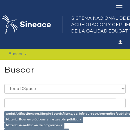
Camb
nave
Buscar
Buscar
Ir
xmlui.ArtifactBrowser.SimpleSearch.filter.type: info:eu-repo/semantics/publish
Materia: Buenas prácticas en la gestión pública ×
Materia: Acreditación de programas ×