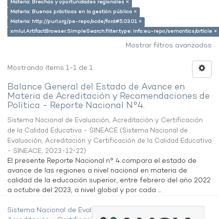
Materia: Brechas y oportunidades regionales ×
Materia: Buenas prácticas en la gestión pública ×
Materia: http://purl.org/pe-repo/ocde/ford#5.03.01 ×
xmlui.ArtifactBrowser.SimpleSearch.filter.type: info:eu-repo/semantics/article ×
Mostrar filtros avanzados
Mostrando ítems 1-1 de 1
Balance General del Estado de Avance en
Materia de Acreditación y Recomendaciones de
Política - Reporte Nacional N°4.
Sistema Nacional de Evaluación, Acreditación y Certificación
de la Calidad Educativa - SINEACE
(
Sistema Nacional de
Evaluación, Acreditación y Certificación de la Calidad Educativa
- SINEACE
,
2023-12-22
)
El presente Reporte Nacional n° 4 compara el estado de
avance de las regiones a nivel nacional en materia de
calidad de la educación superior, entre febrero del año 2022
a octubre del 2023, a nivel global y por cada ...
Sistema Nacional de Evaluación,