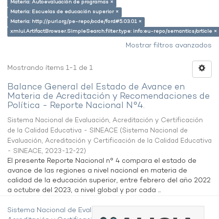
Materia: Autoevaluación de programas ×
Materia: Escuelas de educación superior ×
Materia: http://purl.org/pe-repo/ocde/ford#5.03.01 ×
xmlui.ArtifactBrowser.SimpleSearch.filter.type: info:eu-repo/semantics/article ×
Mostrar filtros avanzados
Mostrando ítems 1-1 de 1
Balance General del Estado de Avance en
Materia de Acreditación y Recomendaciones de
Política - Reporte Nacional N°4.
Sistema Nacional de Evaluación, Acreditación y Certificación
de la Calidad Educativa - SINEACE
(
Sistema Nacional de
Evaluación, Acreditación y Certificación de la Calidad Educativa
- SINEACE
,
2023-12-22
)
El presente Reporte Nacional n° 4 compara el estado de
avance de las regiones a nivel nacional en materia de
calidad de la educación superior, entre febrero del año 2022
a octubre del 2023, a nivel global y por cada ...
Sistema Nacional de Evaluación,