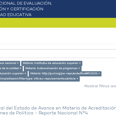
nce nacional ×
Materia: Institutos de educación superior ×
 de la calidad ×
Materia: Autoevaluación de programas ×
ducación superior ×
Materia: http://purl.org/pe-repo/ocde/ford#5.03.01 ×
SimpleSearch.filter.type: info:eu-repo/semantics/article ×
Mostrar filtros a
al del Estado de Avance en Materia de Acreditació
es de Política - Reporte Nacional N°4.