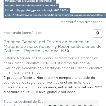
Materia: Autoevaluación de programas ×
Materia: Escuelas de educación superior ×
Materia: http://purl.org/pe-repo/ocde/ford#5.03.01 ×
xmlui.ArtifactBrowser.SimpleSearch.filter.type: info:eu-repo/semantics/article ×
Mostrar filtros avanzados
Mostrando ítems 1-1 de 1
Balance General del Estado de Avance en
Materia de Acreditación y Recomendaciones de
Política - Reporte Nacional N°4.
Sistema Nacional de Evaluación, Acreditación y Certificación
de la Calidad Educativa - SINEACE
(
Sistema Nacional de
Evaluación, Acreditación y Certificación de la Calidad Educativa
- SINEACE
,
2023-12-22
)
El presente Reporte Nacional n° 4 compara el estado de
avance de las regiones a nivel nacional en materia de
calidad de la educación superior, entre febrero del año 2022
a octubre del 2023, a nivel global y por cada ...
Sistema Nacional de Evaluación,