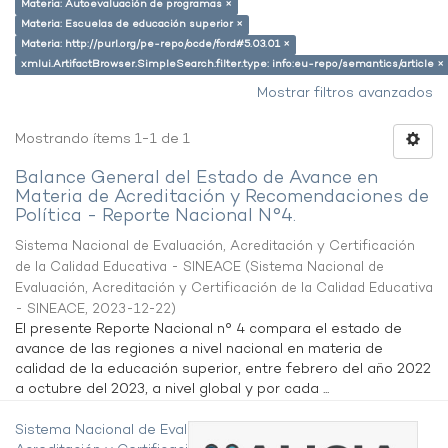
Materia: Autoevaluación de programas ×
Materia: Escuelas de educación superior ×
Materia: http://purl.org/pe-repo/ocde/ford#5.03.01 ×
xmlui.ArtifactBrowser.SimpleSearch.filter.type: info:eu-repo/semantics/article ×
Mostrar filtros avanzados
Mostrando ítems 1-1 de 1
Balance General del Estado de Avance en
Materia de Acreditación y Recomendaciones de
Política - Reporte Nacional N°4.
Sistema Nacional de Evaluación, Acreditación y Certificación
de la Calidad Educativa - SINEACE
(
Sistema Nacional de
Evaluación, Acreditación y Certificación de la Calidad Educativa
- SINEACE
,
2023-12-22
)
El presente Reporte Nacional n° 4 compara el estado de
avance de las regiones a nivel nacional en materia de
calidad de la educación superior, entre febrero del año 2022
a octubre del 2023, a nivel global y por cada ...
Sistema Nacional de Evaluación,