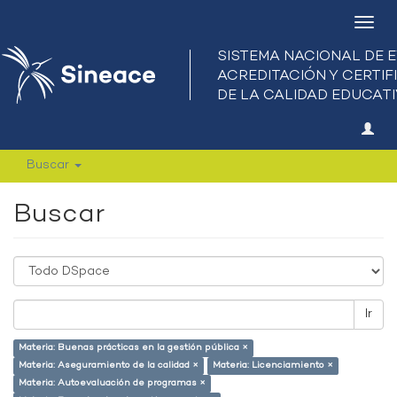
Camb
nave
Buscar
Buscar
Ir
Materia: Buenas prácticas en la gestión pública ×
Materia: Aseguramiento de la calidad ×
Materia: Licenciamiento ×
Materia: Autoevaluación de programas ×