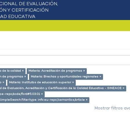
 de la calidad ×
Materia: Acreditación de programas ×
ón de programas ×
Materia: Brechas y oportunidades regionales ×
o ×
Materia: Institutos de educación superior ×
l de Evaluación, Acreditación y Certificación de la Calidad Educativa - SINEACE ×
g/pe-repo/ocde/ford#5.03.01 ×
SimpleSearch.filter.type: info:eu-repo/semantics/article ×
Mostrar filtros a