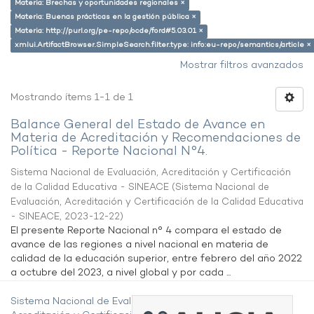
Materia: Brechas y oportunidades regionales ×
Materia: Buenas prácticas en la gestión pública ×
Materia: http://purl.org/pe-repo/ocde/ford#5.03.01 ×
xmlui.ArtifactBrowser.SimpleSearch.filter.type: info:eu-repo/semantics/article ×
Mostrar filtros avanzados
Mostrando ítems 1-1 de 1
Balance General del Estado de Avance en
Materia de Acreditación y Recomendaciones de
Política - Reporte Nacional N°4.
Sistema Nacional de Evaluación, Acreditación y Certificación
de la Calidad Educativa - SINEACE
(
Sistema Nacional de
Evaluación, Acreditación y Certificación de la Calidad Educativa
- SINEACE
,
2023-12-22
)
El presente Reporte Nacional n° 4 compara el estado de
avance de las regiones a nivel nacional en materia de
calidad de la educación superior, entre febrero del año 2022
a octubre del 2023, a nivel global y por cada ...
Sistema Nacional de Evaluación,