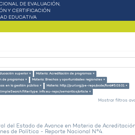
educación superior ×
Materia: Acreditación de programas ×
ón de programas ×
Materia: Brechas y oportunidades regionales ×
cas en la gestión pública ×
Materia: http://purl.org/pe-repo/ocde/ford#5.03.01 ×
SimpleSearch.filter.type: info:eu-repo/semantics/article ×
Mostrar filtros a
al del Estado de Avance en Materia de Acreditació
es de Política - Reporte Nacional N°4.