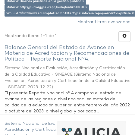
Materia: Buenas prácticas en la gestión pública ×
Materia: http://purl.org/pe-repo/ocde/ford#5.03.01 ×
xmlui.ArtifactBrowser.SimpleSearch.filter.type: info:eu-repo/semantics/article ×
Mostrar filtros avanzados
Mostrando ítems 1-1 de 1
Balance General del Estado de Avance en
Materia de Acreditación y Recomendaciones de
Política - Reporte Nacional N°4.
Sistema Nacional de Evaluación, Acreditación y Certificación
de la Calidad Educativa - SINEACE
(
Sistema Nacional de
Evaluación, Acreditación y Certificación de la Calidad Educativa
- SINEACE
,
2023-12-22
)
El presente Reporte Nacional n° 4 compara el estado de
avance de las regiones a nivel nacional en materia de
calidad de la educación superior, entre febrero del año 2022
a octubre del 2023, a nivel global y por cada ...
Sistema Nacional de Evaluación,
Acreditación y Certificación de la