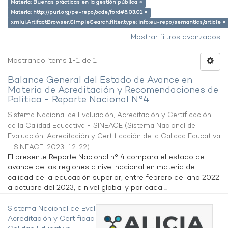
Materia: Buenas prácticas en la gestión pública ×
Materia: http://purl.org/pe-repo/ocde/ford#5.03.01 ×
xmlui.ArtifactBrowser.SimpleSearch.filter.type: info:eu-repo/semantics/article ×
Mostrar filtros avanzados
Mostrando ítems 1-1 de 1
Balance General del Estado de Avance en
Materia de Acreditación y Recomendaciones de
Política - Reporte Nacional N°4.
Sistema Nacional de Evaluación, Acreditación y Certificación
de la Calidad Educativa - SINEACE
(
Sistema Nacional de
Evaluación, Acreditación y Certificación de la Calidad Educativa
- SINEACE
,
2023-12-22
)
El presente Reporte Nacional n° 4 compara el estado de
avance de las regiones a nivel nacional en materia de
calidad de la educación superior, entre febrero del año 2022
a octubre del 2023, a nivel global y por cada ...
Sistema Nacional de Evaluación,
Acreditación y Certificación de la