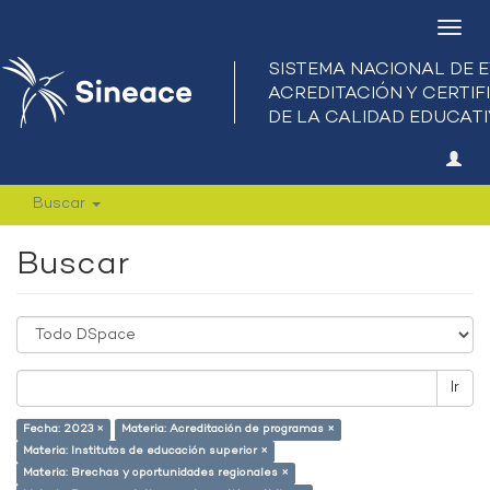
Camb
nave
Buscar
Buscar
Ir
Fecha: 2023 ×
Materia: Acreditación de programas ×
Materia: Institutos de educación superior ×
Materia: Brechas y oportunidades regionales ×