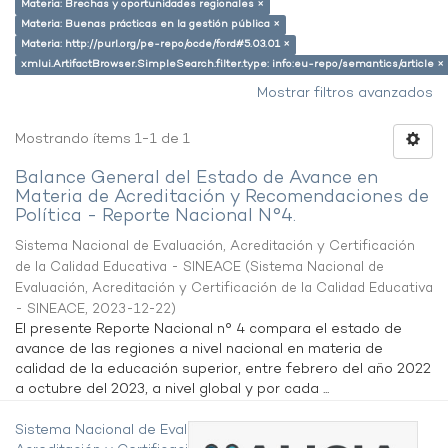
Materia: Brechas y oportunidades regionales ×
Materia: Buenas prácticas en la gestión pública ×
Materia: http://purl.org/pe-repo/ocde/ford#5.03.01 ×
xmlui.ArtifactBrowser.SimpleSearch.filter.type: info:eu-repo/semantics/article ×
Mostrar filtros avanzados
Mostrando ítems 1-1 de 1
Balance General del Estado de Avance en
Materia de Acreditación y Recomendaciones de
Política - Reporte Nacional N°4.
Sistema Nacional de Evaluación, Acreditación y Certificación
de la Calidad Educativa - SINEACE
(
Sistema Nacional de
Evaluación, Acreditación y Certificación de la Calidad Educativa
- SINEACE
,
2023-12-22
)
El presente Reporte Nacional n° 4 compara el estado de
avance de las regiones a nivel nacional en materia de
calidad de la educación superior, entre febrero del año 2022
a octubre del 2023, a nivel global y por cada ...
Sistema Nacional de Evaluación,