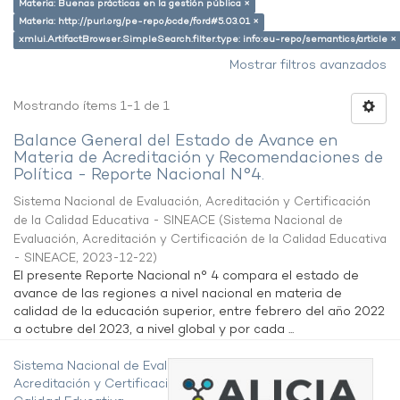
Materia: Buenas prácticas en la gestión pública ×
Materia: http://purl.org/pe-repo/ocde/ford#5.03.01 ×
xmlui.ArtifactBrowser.SimpleSearch.filter.type: info:eu-repo/semantics/article ×
Mostrar filtros avanzados
Mostrando ítems 1-1 de 1
Balance General del Estado de Avance en
Materia de Acreditación y Recomendaciones de
Política - Reporte Nacional N°4.
Sistema Nacional de Evaluación, Acreditación y Certificación
de la Calidad Educativa - SINEACE
(
Sistema Nacional de
Evaluación, Acreditación y Certificación de la Calidad Educativa
- SINEACE
,
2023-12-22
)
El presente Reporte Nacional n° 4 compara el estado de
avance de las regiones a nivel nacional en materia de
calidad de la educación superior, entre febrero del año 2022
a octubre del 2023, a nivel global y por cada ...
Sistema Nacional de Evaluación,
Acreditación y Certificación de la