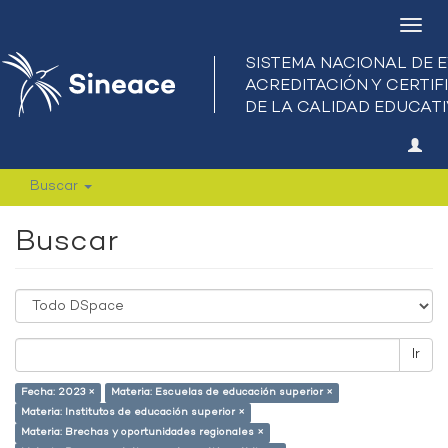
Camb
nave
Buscar
Buscar
Ir
Fecha: 2023 ×
Materia: Escuelas de educación superior ×
Materia: Institutos de educación superior ×
Materia: Brechas y oportunidades regionales ×