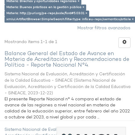
Materia: Brechas y oportunidades regionales ×
Materia: Buenas prácticas en la gestión pública ×
Materia: http://purl.org/pe-repo/ocde/ford#5.03.01 ×
xmlui.ArtifactBrowser.SimpleSearch.filter.type: info:eu-repo/semantics/article ×
Mostrar filtros avanzados
Mostrando ítems 1-1 de 1
Balance General del Estado de Avance en
Materia de Acreditación y Recomendaciones de
Política - Reporte Nacional N°4.
Sistema Nacional de Evaluación, Acreditación y Certificación
de la Calidad Educativa - SINEACE
(
Sistema Nacional de
Evaluación, Acreditación y Certificación de la Calidad Educativa
- SINEACE
,
2023-12-22
)
El presente Reporte Nacional n° 4 compara el estado de
avance de las regiones a nivel nacional en materia de
calidad de la educación superior, entre febrero del año 2022
a octubre del 2023, a nivel global y por cada ...
Sistema Nacional de Evaluación,