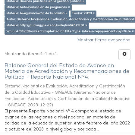
Materia: Buenas prácticas en la gestión pública ×
Materia: Autoevaluación de programas ×
Materia: Aseguramiento de la calidad ×
Fecha: 2023 ×
Autor: Sistema Nacional de Evaluación, Acreditación y Certificación de la Calid
Materia: http://purl.org/pe-repo/ocde/ford#5.03.01 ×
xmlui.ArtifactBrowser.SimpleSearch.filter.type: info:eu-repo/semantics/article ×
Mostrar filtros avanzados
Mostrando ítems 1-1 de 1
Balance General del Estado de Avance en
Materia de Acreditación y Recomendaciones de
Política - Reporte Nacional N°4.
Sistema Nacional de Evaluación, Acreditación y Certificación
de la Calidad Educativa - SINEACE
(
Sistema Nacional de
Evaluación, Acreditación y Certificación de la Calidad Educativa
- SINEACE
,
2023-12-22
)
El presente Reporte Nacional n° 4 compara el estado de
avance de las regiones a nivel nacional en materia de
calidad de la educación superior, entre febrero del año 2022
a octubre del 2023, a nivel global y por cada ...