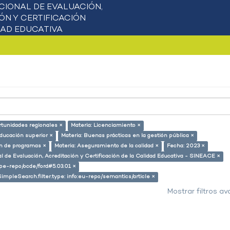
rtunidades regionales ×
Materia: Licenciamiento ×
educación superior ×
Materia: Buenas prácticas en la gestión pública ×
ón de programas ×
Materia: Aseguramiento de la calidad ×
Fecha: 2023 ×
l de Evaluación, Acreditación y Certificación de la Calidad Educativa - SINEACE ×
g/pe-repo/ocde/ford#5.03.01 ×
SimpleSearch.filter.type: info:eu-repo/semantics/article ×
Mostrar filtros a