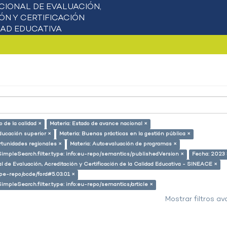
 de la calidad ×
Materia: Estado de avance nacional ×
ducación superior ×
Materia: Buenas prácticas en la gestión pública ×
rtunidades regionales ×
Materia: Autoevaluación de programas ×
SimpleSearch.filter.type: info:eu-repo/semantics/publishedVersion ×
Fecha: 2023 
l de Evaluación, Acreditación y Certificación de la Calidad Educativa - SINEACE ×
g/pe-repo/ocde/ford#5.03.01 ×
SimpleSearch.filter.type: info:eu-repo/semantics/article ×
Mostrar filtros a