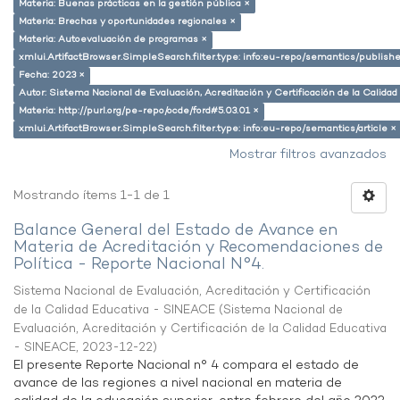
Materia: Buenas prácticas en la gestión pública ×
Materia: Brechas y oportunidades regionales ×
Materia: Autoevaluación de programas ×
xmlui.ArtifactBrowser.SimpleSearch.filter.type: info:eu-repo/semantics/publish
Fecha: 2023 ×
Autor: Sistema Nacional de Evaluación, Acreditación y Certificación de la Calid
Materia: http://purl.org/pe-repo/ocde/ford#5.03.01 ×
xmlui.ArtifactBrowser.SimpleSearch.filter.type: info:eu-repo/semantics/article ×
Mostrar filtros avanzados
Mostrando ítems 1-1 de 1
Balance General del Estado de Avance en
Materia de Acreditación y Recomendaciones de
Política - Reporte Nacional N°4.
Sistema Nacional de Evaluación, Acreditación y Certificación
de la Calidad Educativa - SINEACE
(
Sistema Nacional de
Evaluación, Acreditación y Certificación de la Calidad Educativa
- SINEACE
,
2023-12-22
)
El presente Reporte Nacional n° 4 compara el estado de
avance de las regiones a nivel nacional en materia de