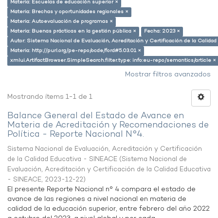
Materia: Escuelas de educación superior ×
Materia: Brechas y oportunidades regionales ×
Materia: Autoevaluación de programas ×
Materia: Buenas prácticas en la gestión pública ×
Fecha: 2023 ×
Autor: Sistema Nacional de Evaluación, Acreditación y Certificación de la Calid
Materia: http://purl.org/pe-repo/ocde/ford#5.03.01 ×
xmlui.ArtifactBrowser.SimpleSearch.filter.type: info:eu-repo/semantics/article ×
Mostrar filtros avanzados
Mostrando ítems 1-1 de 1
Balance General del Estado de Avance en
Materia de Acreditación y Recomendaciones de
Política - Reporte Nacional N°4.
Sistema Nacional de Evaluación, Acreditación y Certificación
de la Calidad Educativa - SINEACE
(
Sistema Nacional de
Evaluación, Acreditación y Certificación de la Calidad Educativa
- SINEACE
,
2023-12-22
)
El presente Reporte Nacional n° 4 compara el estado de
avance de las regiones a nivel nacional en materia de
calidad de la educación superior, entre febrero del año 2022