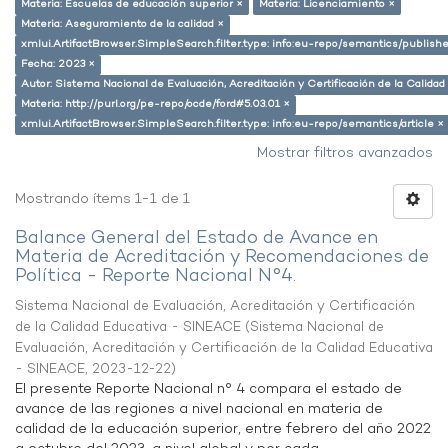
Materia: Escuelas de educación superior ×
Materia: Licenciamiento ×
Materia: Aseguramiento de la calidad ×
xmlui.ArtifactBrowser.SimpleSearch.filter.type: info:eu-repo/semantics/publish
Fecha: 2023 ×
Autor: Sistema Nacional de Evaluación, Acreditación y Certificación de la Calid
Materia: http://purl.org/pe-repo/ocde/ford#5.03.01 ×
xmlui.ArtifactBrowser.SimpleSearch.filter.type: info:eu-repo/semantics/article ×
Mostrar filtros avanzados
Mostrando ítems 1-1 de 1
Balance General del Estado de Avance en
Materia de Acreditación y Recomendaciones de
Política - Reporte Nacional N°4.
Sistema Nacional de Evaluación, Acreditación y Certificación
de la Calidad Educativa - SINEACE
(
Sistema Nacional de
Evaluación, Acreditación y Certificación de la Calidad Educativa
- SINEACE
,
2023-12-22
)
El presente Reporte Nacional n° 4 compara el estado de
avance de las regiones a nivel nacional en materia de
calidad de la educación superior, entre febrero del año 2022