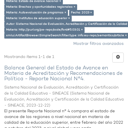
Materia: Estado de avance nacional ×
Materia: Brechas y oportunidades regionales ×
Materia: Autoevaluación de programas ×
Fecha: 2023 ×
Materia: Institutos de educación superior ×
Autor: Sistema Nacional de Evaluación, Acreditación y Certificación de la Calid
Materia: http://purl.org/pe-repo/ocde/ford#5.03.01 ×
xmlui.ArtifactBrowser.SimpleSearch.filter.type: info:eu-repo/semantics/article ×
Mostrar filtros avanzados
Mostrando ítems 1-1 de 1
Balance General del Estado de Avance en
Materia de Acreditación y Recomendaciones de
Política - Reporte Nacional N°4.
Sistema Nacional de Evaluación, Acreditación y Certificación
de la Calidad Educativa - SINEACE
(
Sistema Nacional de
Evaluación, Acreditación y Certificación de la Calidad Educativa
- SINEACE
,
2023-12-22
)
El presente Reporte Nacional n° 4 compara el estado de
avance de las regiones a nivel nacional en materia de
calidad de la educación superior, entre febrero del año 2022