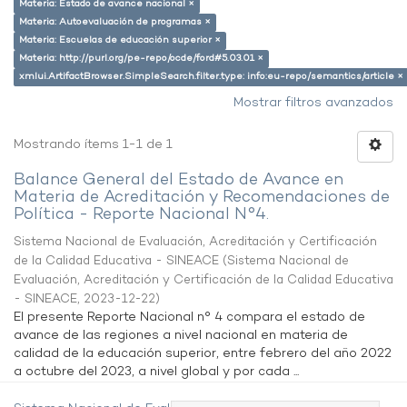
Materia: Estado de avance nacional ×
Materia: Autoevaluación de programas ×
Materia: Escuelas de educación superior ×
Materia: http://purl.org/pe-repo/ocde/ford#5.03.01 ×
xmlui.ArtifactBrowser.SimpleSearch.filter.type: info:eu-repo/semantics/article ×
Mostrar filtros avanzados
Mostrando ítems 1-1 de 1
Balance General del Estado de Avance en
Materia de Acreditación y Recomendaciones de
Política - Reporte Nacional N°4.
Sistema Nacional de Evaluación, Acreditación y Certificación
de la Calidad Educativa - SINEACE
(
Sistema Nacional de
Evaluación, Acreditación y Certificación de la Calidad Educativa
- SINEACE
,
2023-12-22
)
El presente Reporte Nacional n° 4 compara el estado de
avance de las regiones a nivel nacional en materia de
calidad de la educación superior, entre febrero del año 2022
a octubre del 2023, a nivel global y por cada ...