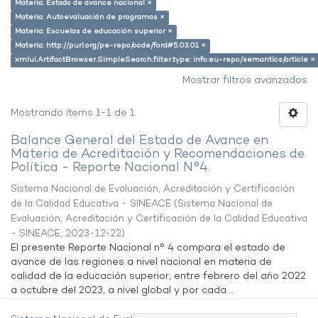
Materia: Estado de avance nacional ×
Materia: Autoevaluación de programas ×
Materia: Escuelas de educación superior ×
Materia: http://purl.org/pe-repo/ocde/ford#5.03.01 ×
xmlui.ArtifactBrowser.SimpleSearch.filter.type: info:eu-repo/semantics/article ×
Mostrar filtros avanzados
Mostrando ítems 1-1 de 1
Balance General del Estado de Avance en
Materia de Acreditación y Recomendaciones de
Política - Reporte Nacional N°4.
Sistema Nacional de Evaluación, Acreditación y Certificación
de la Calidad Educativa - SINEACE
(
Sistema Nacional de
Evaluación, Acreditación y Certificación de la Calidad Educativa
- SINEACE
,
2023-12-22
)
El presente Reporte Nacional n° 4 compara el estado de
avance de las regiones a nivel nacional en materia de
calidad de la educación superior, entre febrero del año 2022
a octubre del 2023, a nivel global y por cada ...