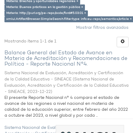
Materia: Brechas y oportunidades regionales ×
Materia: Buenas prácticas en la gestión pública ×
Materia: http://purl.org/pe-repo/ocde/ford#5.03.01 ×
xmlui.ArtifactBrowser.SimpleSearch.filter.type: info:eu-repo/semantics/article ×
Mostrar filtros avanzados
Mostrando ítems 1-1 de 1
Balance General del Estado de Avance en
Materia de Acreditación y Recomendaciones de
Política - Reporte Nacional N°4.
Sistema Nacional de Evaluación, Acreditación y Certificación
de la Calidad Educativa - SINEACE
(
Sistema Nacional de
Evaluación, Acreditación y Certificación de la Calidad Educativa
- SINEACE
,
2023-12-22
)
El presente Reporte Nacional n° 4 compara el estado de
avance de las regiones a nivel nacional en materia de
calidad de la educación superior, entre febrero del año 2022
a octubre del 2023, a nivel global y por cada ...
Sistema Nacional de Evaluación,