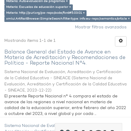
Materia: Autoevaluación de programas ×
Materia: Escuelas de educación superior ×
Materia: http://purl.org/pe-repo/ocde/ford#5.03.01 ×
xmlui.ArtifactBrowser.SimpleSearch.filter.type: info:eu-repo/semantics/article ×
Mostrar filtros avanzados
Mostrando ítems 1-1 de 1
Balance General del Estado de Avance en
Materia de Acreditación y Recomendaciones de
Política - Reporte Nacional N°4.
Sistema Nacional de Evaluación, Acreditación y Certificación
de la Calidad Educativa - SINEACE
(
Sistema Nacional de
Evaluación, Acreditación y Certificación de la Calidad Educativa
- SINEACE
,
2023-12-22
)
El presente Reporte Nacional n° 4 compara el estado de
avance de las regiones a nivel nacional en materia de
calidad de la educación superior, entre febrero del año 2022
a octubre del 2023, a nivel global y por cada ...
Sistema Nacional de Evaluación,