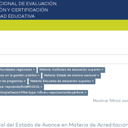
rtunidades regionales ×
Materia: Institutos de educación superior ×
cas en la gestión pública ×
Materia: Estado de avance nacional ×
ón de programas ×
Materia: Escuelas de educación superior ×
g/pe-repo/ocde/ford#5.03.01 ×
SimpleSearch.filter.type: info:eu-repo/semantics/article ×
Mostrar filtros a
al del Estado de Avance en Materia de Acreditació