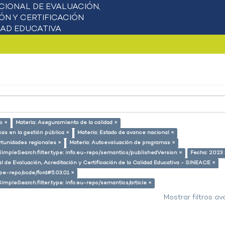
o ×
Materia: Aseguramiento de la calidad ×
cas en la gestión pública ×
Materia: Estado de avance nacional ×
rtunidades regionales ×
Materia: Autoevaluación de programas ×
SimpleSearch.filter.type: info:eu-repo/semantics/publishedVersion ×
Fecha: 2023 
l de Evaluación, Acreditación y Certificación de la Calidad Educativa - SINEACE ×
g/pe-repo/ocde/ford#5.03.01 ×
SimpleSearch.filter.type: info:eu-repo/semantics/article ×
Mostrar filtros a