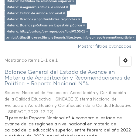
Materia: Institutos de educación superior ×
Materia: Aseguramiento de la calidad ×
Materia: Estado de avance nacional ×
Materia: Brechas y oportunidades regionales ×
Materia: Buenas prácticas en la gestión pública ×
Materia: http://purl.org/pe-repo/ocde/ford#5.03.01 ×
xmlui.ArtifactBrowser.SimpleSearch.filter.type: info:eu-repo/semantics/article ×
Mostrar filtros avanzados
Mostrando ítems 1-1 de 1
Balance General del Estado de Avance en
Materia de Acreditación y Recomendaciones de
Política - Reporte Nacional N°4.
Sistema Nacional de Evaluación, Acreditación y Certificación
de la Calidad Educativa - SINEACE
(
Sistema Nacional de
Evaluación, Acreditación y Certificación de la Calidad Educativa
- SINEACE
,
2023-12-22
)
El presente Reporte Nacional n° 4 compara el estado de
avance de las regiones a nivel nacional en materia de
calidad de la educación superior, entre febrero del año 2022