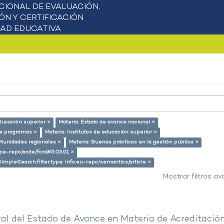
ducación superior ×
Materia: Estado de avance nacional ×
de programas ×
Materia: Institutos de educación superior ×
rtunidades regionales ×
Materia: Buenas prácticas en la gestión pública ×
g/pe-repo/ocde/ford#5.03.01 ×
SimpleSearch.filter.type: info:eu-repo/semantics/article ×
Mostrar filtros a
al del Estado de Avance en Materia de Acreditació