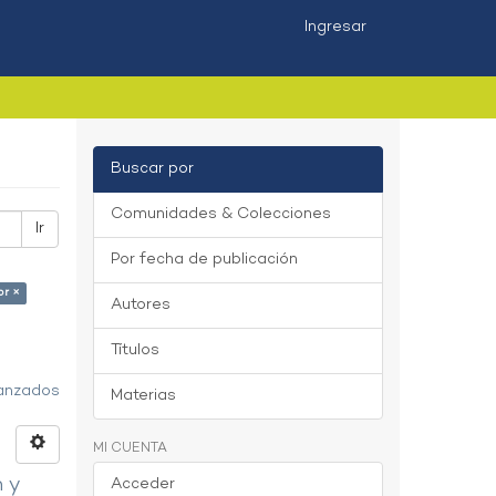
Ingresar
Buscar por
Comunidades & Colecciones
Ir
Por fecha de publicación
or ×
Autores
Títulos
vanzados
Materias
MI CUENTA
n y
Acceder