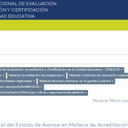
l de Evaluación, Acreditación y Certificación de la Calidad Educativa - SINEACE ×
o ×
Materia: Acreditación de programas ×
Materia: Institutos de educación superi
rtunidades regionales ×
Materia: Buenas prácticas en la gestión pública ×
g/pe-repo/ocde/ford#5.03.01 ×
SimpleSearch.filter.type: info:eu-repo/semantics/article ×
Mostrar filtros a
al del Estado de Avance en Materia de Acreditació