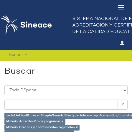
Camb
nave
Buscar
Buscar
Ir
xmlui.ArtifactBrowser.SimpleSearch.filter.type: info:eu-repo/semantics/publish
Materia: Acreditación de programas ×
Materia: Brechas y oportunidades regionales ×